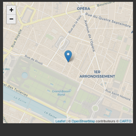
+
−
Leaflet
| ©
OpenStreetMap
contributeurs ©
CARTO